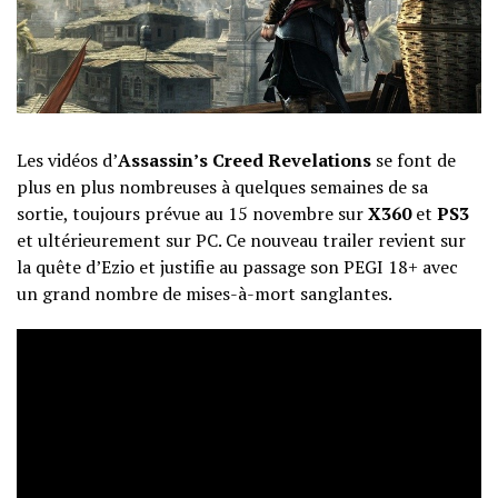
Les vidéos d’
Assassin’s Creed Revelations
se font de
plus en plus nombreuses à quelques semaines de sa
sortie, toujours prévue au 15 novembre sur
X360
et
PS3
et ultérieurement sur PC. Ce nouveau trailer revient sur
la quête d’Ezio et justifie au passage son PEGI 18+ avec
un grand nombre de mises-à-mort sanglantes.