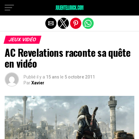
JEUX VIDÉO
AC Revelations raconte sa quête
en vidéo
Publié il y a
15 ans
le
5 octobre 2011
Par
Xavier