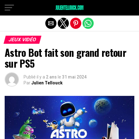
JEUX VIDÉO
Astro Bot fait son grand retour
sur PS5
Publié il y a
2 ans
le
31 mai 2024
Par
Julien Tellouck