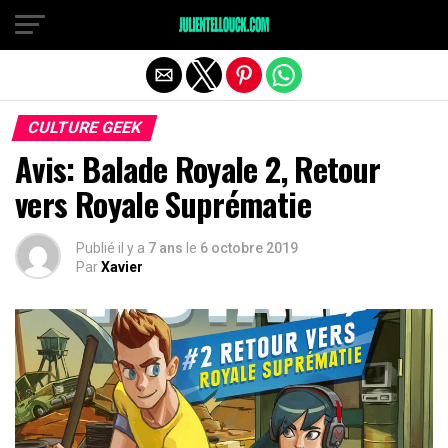
CULTURE GEEK
Avis: Balade Royale 2, Retour
vers Royale Suprématie
Publié il y a
7 ans
le
6 octobre 2019
Par
Xavier