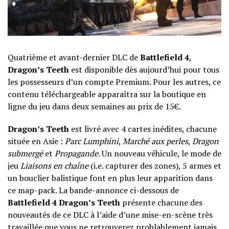
Quatrième et avant-dernier DLC de
Battlefield 4
,
Dragon’s Teeth
est disponible dès aujourd’hui pour tous
les possesseurs d’un compte Premium. Pour les autres, ce
contenu téléchargeable apparaîtra sur la boutique en
ligne du jeu dans deux semaines au prix de 15€.
Dragon’s Teeth
est livré avec 4 cartes inédites, chacune
située en Asie :
Parc Lumphini
,
Marché aux perles
,
Dragon
submergé
et
Propagande
. Un nouveau véhicule, le mode de
jeu
Liaisons en chaîne
(i.e. capturer des zones), 5 armes et
un bouclier balistique font en plus leur apparition dans
ce map-pack. La bande-annonce ci-dessous de
Battlefield 4 Dragon’s Teeth
présente chacune des
nouveautés de ce DLC à l’aide d’une mise-en-scène très
travaillée que vous ne retrouverez problablement jamais