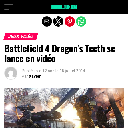
JEUX VIDÉO
Battlefield 4 Dragon’s Teeth se
lance en vidéo
Publié il y a
12 ans
le
15 juillet 2014
Par
Xavier