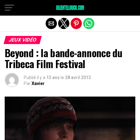
JEUX VIDÉO
Beyond : la bande-annonce du
Tribeca Film Festival
Publié il y a
13 ans
le
28 avril 2013
Par
Xavier