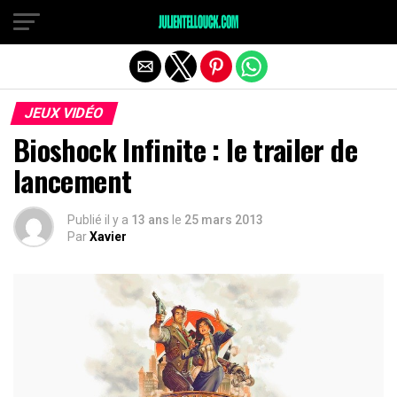
JEUX VIDÉO
Bioshock Infinite : le trailer de
lancement
Publié il y a
13 ans
le
25 mars 2013
Par
Xavier