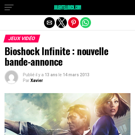
JEUX VIDÉO
Bioshock Infinite : nouvelle
bande-annonce
Publié il y a
13 ans
le
14 mars 2013
Par
Xavier