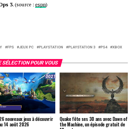
 Ops 3
. (source :
espn
)
Y
FPS
JEUX PC
PLAYSTATION
PLAYSTATION 3
PS4
XBOX
 SÉLECTION POUR VOUS
 26 nouveaux jeux à découvrir
Quake fête ses 30 ans avec Dawn of
au 14 août 2026
the Machine, un épisode gratuit de