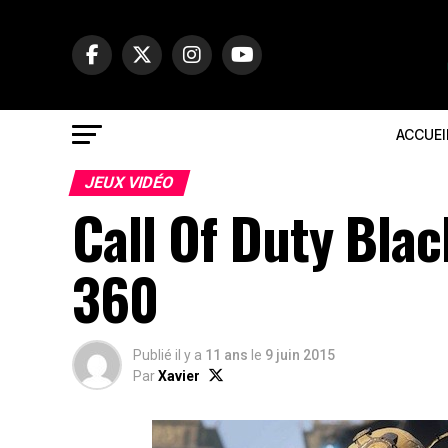
ACCUEI
JEUX VIDÉO
Call Of Duty Blac
360
Publié il y a
11 ans
le
9 juin 2015
Par
Xavier