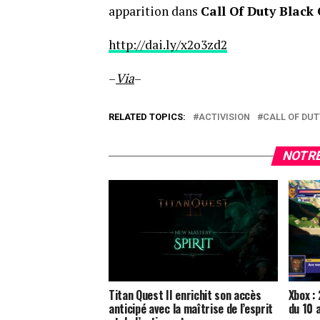
apparition dans
Call Of Duty Black
http://dai.ly/x2o3zd2
–
Via
–
RELATED TOPICS:
ACTIVISION
CALL OF DUT
NOTRE
Titan Quest II enrichit son accès
Xbox :
anticipé avec la maîtrise de l’esprit
du 10 