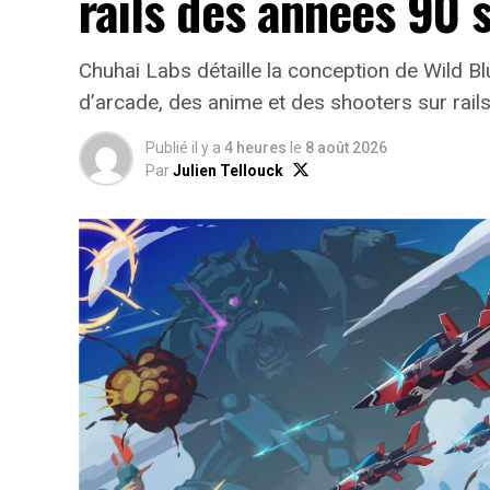
rails des années 90 
Chuhai Labs détaille la conception de Wild B
d’arcade, des anime et des shooters sur rail
Publié il y a
4 heures
le
8 août 2026
Par
Julien Tellouck