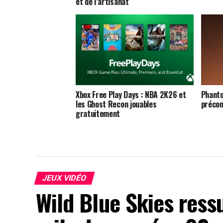
et de l’artisanat
Xbox Free Play Days : NBA 2K26 et
Phanto
les Ghost Recon jouables
précom
gratuitement
JEUX VIDÉO
Wild Blue Skies ress