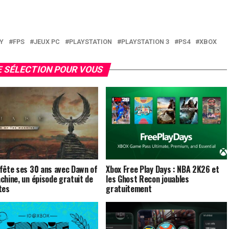
Y
FPS
JEUX PC
PLAYSTATION
PLAYSTATION 3
PS4
XBOX
 SÉLECTION POUR VOUS
fête ses 30 ans avec Dawn of
Xbox Free Play Days : NBA 2K26 et
chine, un épisode gratuit de
les Ghost Recon jouables
tes
gratuitement