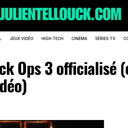
L
JEUX VIDÉO
HIGH TECH
CINÉMA
SÉRIES TV
C
ck Ops 3 officialisé (
idéo)