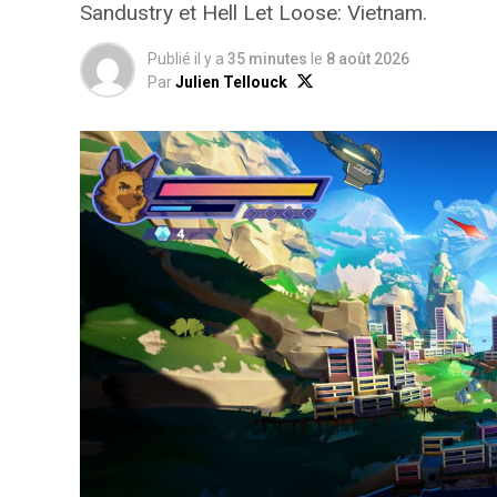
Sandustry et Hell Let Loose: Vietnam.
Publié il y a
35 minutes
le
8 août 2026
Par
Julien Tellouck