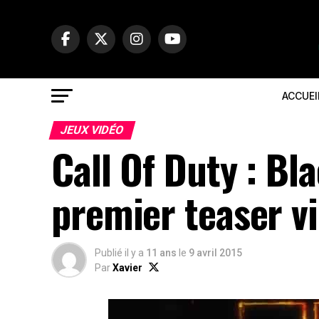
ACCUEI
JEUX VIDÉO
Call Of Duty : Bla
premier teaser v
Publié il y a
11 ans
le
9 avril 2015
Par
Xavier