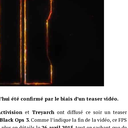
’hui été confirmé par le biais d’un teaser vidéo.
ctivision
et
Treyarch
ont diffusé ce soir un teaser
 Black Ops 3
. Comme l’indique la fin de la vidéo, ce FPS
 plus en détails le
26 avril 2015
, tout en sachant que de