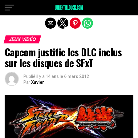
JEUX VIDÉO
Capcom justifie les DLC inclus
sur les disques de SFxT
Publié il y a
14 ans
le
6 mars 2012
Par
Xavier