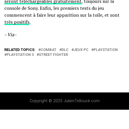
seront téléchargeables gratuitement
, toujours sur la
console de Sony. Enfin, les premiers tests du jeu
commencent à faire leur apparition sur la toile, et sont
très positifs
.
–
Via
–
RELATED TOPICS:
COMBAT
DLC
JEUX PC
PLAYSTATION
PLAYSTATION 3
STREET FIGHTER
Copyright © 2025 JulienTellouck.com