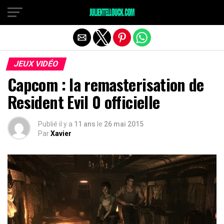
JEUX VIDÉO
Capcom : la remasterisation de
Resident Evil 0 officielle
Publié il y a
11 ans
le
26 mai 2015
Par
Xavier