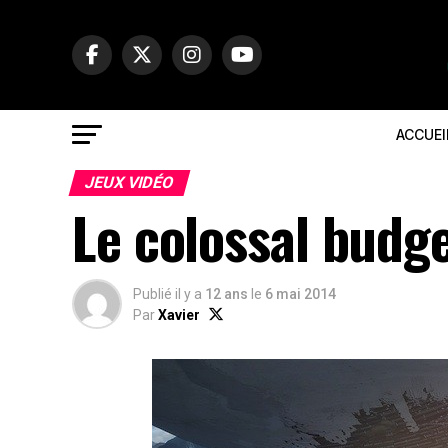
ACCUEI
JEUX VIDÉO
Le colossal budg
Publié il y a
12 ans
le
6 mai 2014
Par
Xavier