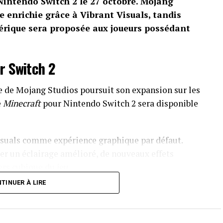
 Nintendo Switch 2 le 27 octobre. Mojang
e enrichie grâce à Vibrant Visuals, tandis
érique sera proposée aux joueurs possédant
r Switch 2
e de Mojang Studios poursuit son expansion sur les
e
Minecraft
pour Nintendo Switch 2 sera disponible
Visuals comme expérience graphique par défaut.
r un éclairage amélioré, de nouveaux effets
ers cubique du jeu.
TINUER À LIRE
e Minecraft Marketplace pourront également
s détaillé dans cette annonce d’autres éventuelles