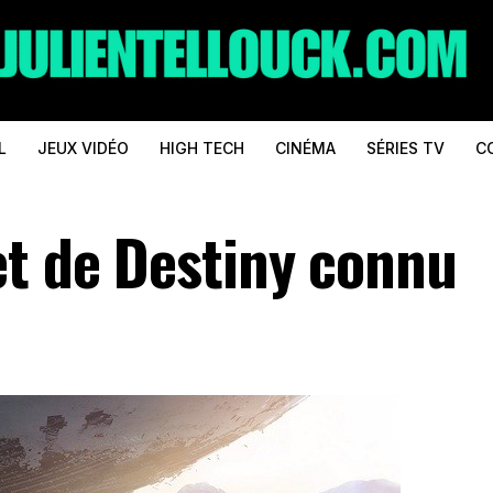
L
JEUX VIDÉO
HIGH TECH
CINÉMA
SÉRIES TV
C
et de Destiny connu