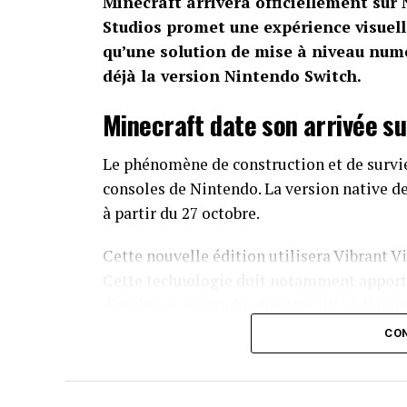
Minecraft arrivera officiellement sur
Studios promet une expérience visuell
qu’une solution de mise à niveau num
déjà la version Nintendo Switch.
Minecraft date son arrivée su
Le phénomène de construction et de survi
consoles de Nintendo. La version native d
à partir du 27 octobre.
Cette nouvelle édition utilisera Vibrant 
Cette technologie doit notamment apporte
d’ombre et un rendu plus travaillé à l’univ
CON
Les contenus compatibles proposés sur l
profiter de Vibrant Visuals. Mojang n’a pa
améliorations propres à la Switch 2.