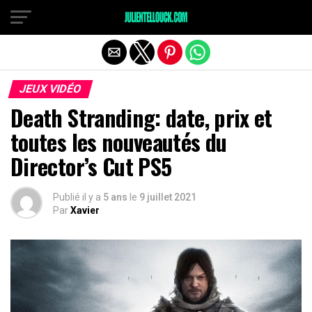
JEUX VIDÉO
Death Stranding: date, prix et
toutes les nouveautés du
Director’s Cut PS5
Publié il y a
5 ans
le
9 juillet 2021
Par
Xavier