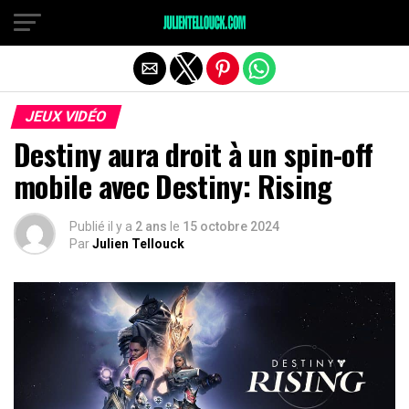
JEUX VIDÉO
Destiny aura droit à un spin-off
mobile avec Destiny: Rising
Publié il y a
2 ans
le
15 octobre 2024
Par
Julien Tellouck