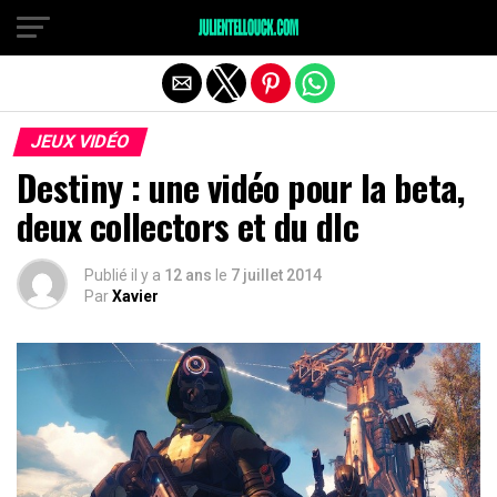
JEUX VIDÉO
Destiny : une vidéo pour la beta,
deux collectors et du dlc
Publié il y a
12 ans
le
7 juillet 2014
Par
Xavier