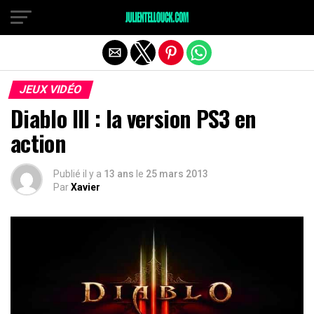
JEUX VIDÉO
Diablo III : la version PS3 en
action
Publié il y a
13 ans
le
25 mars 2013
Par
Xavier