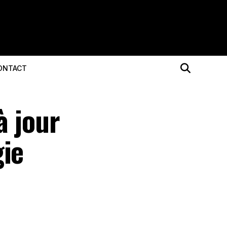
ONTACT
à jour
gie