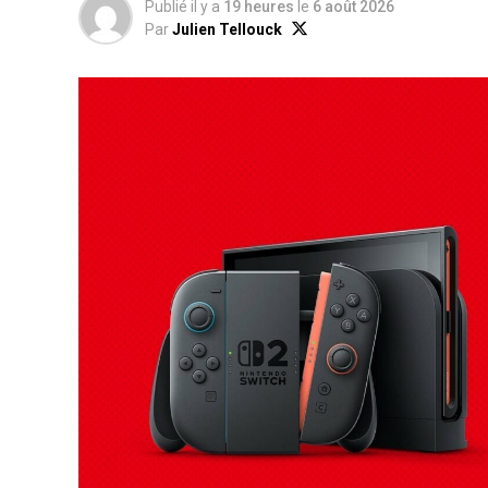
Publié il y a
19 heures
le
6 août 2026
Par
Julien Tellouck