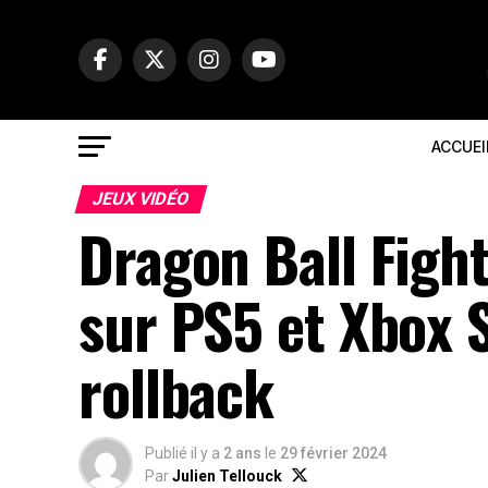
ACCUEI
JEUX VIDÉO
Dragon Ball Fight
sur PS5 et Xbox 
rollback
Publié il y a
2 ans
le
29 février 2024
Par
Julien Tellouck