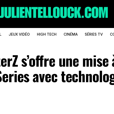
L
JEUX VIDÉO
HIGH TECH
CINÉMA
SÉRIES TV
C
erZ s’offre une mise 
Series avec technolo