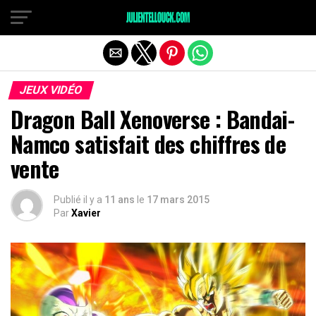
JEUX VIDÉO
Dragon Ball Xenoverse : Bandai-
Namco satisfait des chiffres de
vente
Publié il y a
11 ans
le
17 mars 2015
Par
Xavier