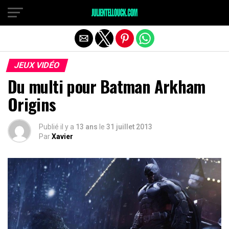
JEUX VIDÉO
Du multi pour Batman Arkham
Origins
Publié il y a
13 ans
le
31 juillet 2013
Par
Xavier