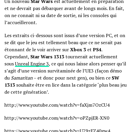
Un nouveau
Star Wars
est actuellement en préparation
et ne devrait pas débarquer avant de longs mois. En fait,
on ne connait ni sa date de sortie, ni les consoles qui
l’accueilleront.
Les extraits ci-dessous sont issus d’une version PC, et on
se dit que le jeu est tellement beau que ce ne serait pas
étonnant de le voir arriver sur
Xbox 3
et
PS4
.
Cependant,
Star Wars 1313
tournerait actuellement
sous
Unreal Engine 3
, ce qui nous laisse alors penser qu’il
s’agit d’une version survitaminée de l’UE3 (façon démo
du
Samaritan
– et donc pour next gen), ou bien ce
SW
1313
souhaite être en lice dans la catégorie ‘plus beau jeu
de cette génération’.
http://www.youtube.com/watch?v=faXjm7OzCU4
http://www.youtube.com/watch?v=oPZpjER-XN0
http://www.youtube.com/watch?v=U79zFZ40gw4