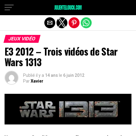
JEUX VIDÉO
E3 2012 – Trois vidéos de Star
Wars 1313
Publié il y a
14 ans
le
6 juin 2012
Par
Xavier