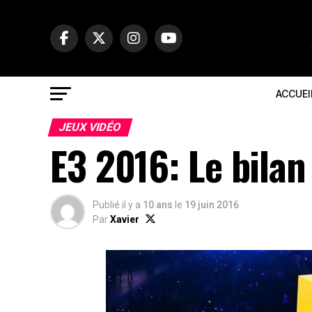
ACCUEI
JEUX VIDÉO
E3 2016: Le bilan
Publié il y a
10 ans
le
19 juin 2016
Par
Xavier