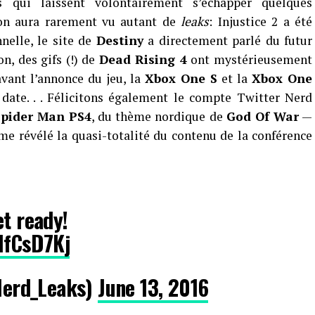
 qui laissent volontairement s’échapper quelques
 on aura rarement vu autant de
leaks
: Injustice 2 a été
nnelle, le site de
Destiny
a directement parlé du futur
n, des gifs (!) de
Dead Rising 4
ont mystérieusement
avant l’annonce du jeu, la
Xbox One S
et la
Xbox One
date. . . Félicitons également le compte Twitter Nerd
Spider Man PS4
, du thème nordique de
God Of War
—
e révélé la quasi-totalité du contenu de la conférence
et ready!
BlfCsD7Kj
erd_Leaks)
June 13, 2016