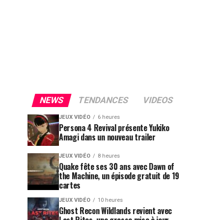
NEWS
TENDANCES
VIDEOS
JEUX VIDÉO
6 heures
Persona 4 Revival présente Yukiko
Amagi dans un nouveau trailer
JEUX VIDÉO
8 heures
Quake fête ses 30 ans avec Dawn of
the Machine, un épisode gratuit de 19
cartes
JEUX VIDÉO
10 heures
Ghost Recon Wildlands revient avec