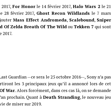
r 2017,
For Honor
le 14 février 2017,
Halo Wars 2
le 21
e 28 février 2017,
Ghost Recon Wildlands
le 7 mars
ajouter
Mass Effect Andromeda
,
Scalebound
,
Sniper
d Of Zelda Breath Of The Wild
ou
Tekken 7
qui sont
e 2017.
Last Guardian —ce sera le 25 octobre 2016—, Sony n’a pas
tiront les 3 principaux jeux qu’il a annoncé lors de cet
Of War
. Alors forcément, dans ces cas là, on se demande
 l’an prochain. Quant à
Death Stranding
, le nouveau jeu
ie de miser sur 2019.