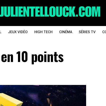
L
JEUX VIDÉO
HIGH TECH
CINÉMA
SÉRIES TV
C
 en 10 points