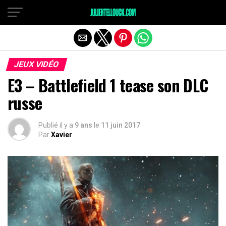
JEUX VIDÉO
E3 – Battlefield 1 tease son DLC
russe
Publié il y a
9 ans
le
11 juin 2017
Par
Xavier