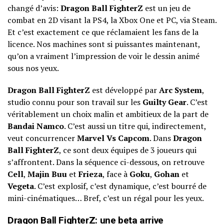
changé d’avis:
Dragon Ball FighterZ
est un jeu de
combat en 2D visant la PS4, la Xbox One et PC, via Steam.
Et c’est exactement ce que réclamaient les fans de la
licence. Nos machines sont si puissantes maintenant,
qu’on a vraiment l’impression de voir le dessin animé
sous nos yeux.
Dragon Ball FighterZ
est développé par
Arc System
,
studio connu pour son travail sur les
Guilty Gear
. C’est
véritablement un choix malin et ambitieux de la part de
Bandai Namco
. C’est aussi un titre qui, indirectement,
veut concurrencer
Marvel Vs Capcom
. Dans
Dragon
Ball FighterZ
, ce sont deux équipes de 3 joueurs qui
s’affrontent. Dans la séquence ci-dessous, on retrouve
Cell
,
Majin Buu
et
Frieza
, face à
Goku
,
Gohan
et
Vegeta
. C’est explosif, c’est dynamique, c’est bourré de
mini-cinématiques… Bref, c’est un régal pour les yeux.
Dragon Ball FighterZ: une beta arrive