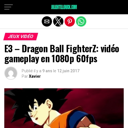
JEUX VIDÉO
E3 – Dragon Ball FighterZ: vidéo
gameplay en 1080p 60fps
Publié il y a
9 ans
le
12 juin 2017
Par
Xavier