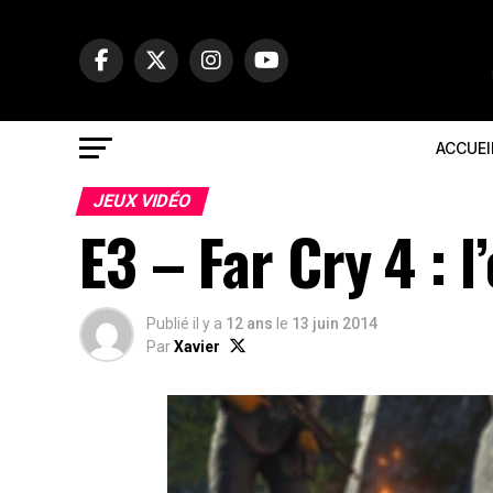
ACCUEI
JEUX VIDÉO
E3 – Far Cry 4 : l
Publié il y a
12 ans
le
13 juin 2014
Par
Xavier