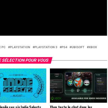
X PC
PLAYSTATION
PLAYSTATION 3
PS4
UBISOFT
XBOX
 SÉLECTION POUR VOUS
voile ses six Indie Selects
Xbox teste le chat dans les