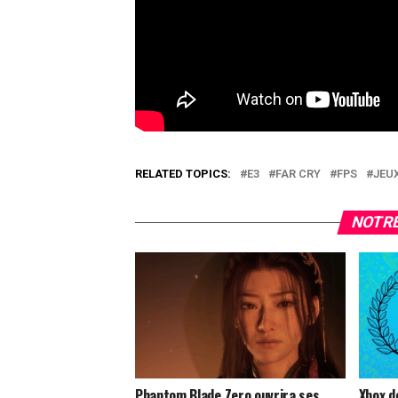
RELATED TOPICS:
E3
FAR CRY
FPS
JEU
NOTRE
Phantom Blade Zero ouvrira ses
Xbox dé