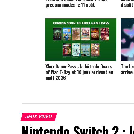
précommandes le 11 août
d’août
Xbox Game Pass : la bêta de Gears
The Le
of War E-Day et 10 jeux arrivent en
arrive
août 2026
JEUX VIDÉO
Nintendo Switch 2 : 