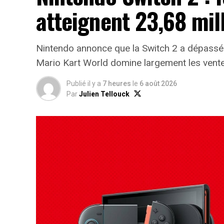
atteignent 23,68 mil
Nintendo annonce que la Switch 2 a dépassé
Mario Kart World domine largement les vente
Publié il y a
7 heures
le
6 août 2026
Par
Julien Tellouck