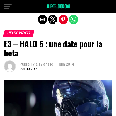
JEUX VIDÉO
E3 – HALO 5 : une date pour la
beta
Publié il y a
12 ans
le
11 juin 2014
Par
Xavier