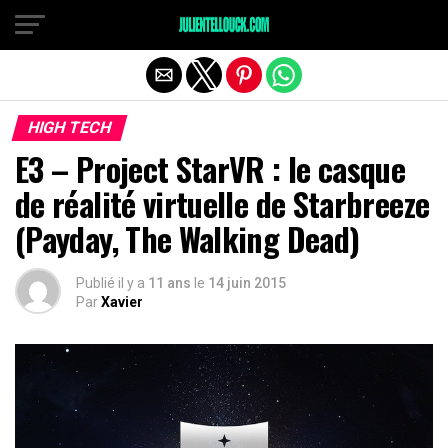
HIGH TECH
E3 – Project StarVR : le casque
de réalité virtuelle de Starbreeze
(Payday, The Walking Dead)
Publié il y a
11 ans
le
14 juin 2015
Par
Xavier