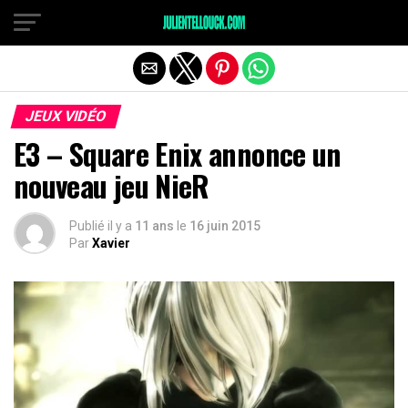
JEUX VIDÉO
E3 – Square Enix annonce un
nouveau jeu NieR
Publié il y a
11 ans
le
16 juin 2015
Par
Xavier