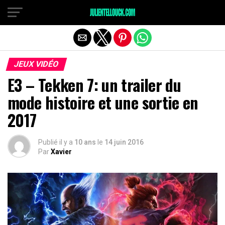
JEUX VIDÉO
E3 – Tekken 7: un trailer du
mode histoire et une sortie en
2017
Publié il y a
10 ans
le
14 juin 2016
Par
Xavier