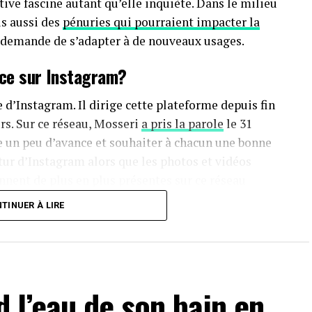
ative fascine autant qu’elle inquiète. Dans le milieu
s aussi des
pénuries qui pourraient impacter la
la demande de s’adapter à de nouveaux usages.
nce sur Instagram?
d’Instagram. Il dirige cette plateforme depuis fin
rs. Sur ce réseau, Mosseri
a pris la parole
le 31
e un peu d’avance et souhaiter à chacun une bonne
futur d’Instagram alors que les photos et vidéos
iennent de plus en plus présentes sur ce réseau
TINUER À LIRE
pour 2026 : «
l’authenticité va devenir
enu généré par l’IA sera bientôt impossible à
ous. L’IA s’améliore de jour en jour et tout devient
 l’eau de son bain en