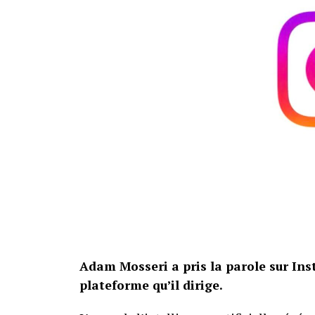
Le set LEGO X-Files sera disponible le 4 a
pièces, il dépasse nettement le ratio de d
collectionneurs pour évaluer le positionne
licence et de huit figurines peut expliquer 
Le projet initial dépassait par ailleurs le
pour sa commercialisation. Le résultat c
modulaires et un casting particulièrement 
mais rebutés par son prix, pourront donc 
Source :
Numerama
.
Adam Mosseri a pris la parole sur Inst
plateforme qu’il dirige.