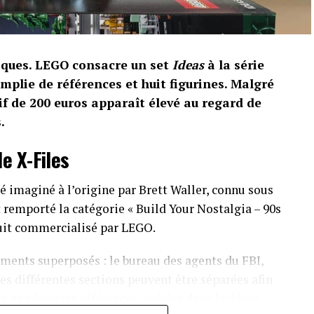
riques. LEGO consacre un set
Ideas
à la série
emplie de références et huit figurines. Malgré
if de 200 euros apparaît élevé au regard de
.
e X-Files
 imaginé à l’origine par Brett Waller, connu sous
remporté la catégorie « Build Your Nostalgia – 90s
duit commercialisé par LEGO.
ments superposés : le bureau des agents du FBI,
es différentes sections peuvent être séparées afin
ux nombreuses références cachées dans le décor.