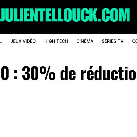
L
JEUX VIDÉO
HIGH TECH
CINÉMA
SÉRIES TV
C
10 : 30% de réducti