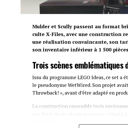
Mulder et Scully passent au format b
culte X-Files, avec une construction r
une réalisation convaincante, son tar
son inventaire inférieur à 1 500 pièces
Trois scènes emblématiques d
Issu du programme LEGO Ideas, ce set a été
le pseudonyme WetWired. Son projet avait 
Throwback! », avant d’être adapté en pro
La construction rassemble trois environne
une forêt dense et une soucoupe volante. L
d’accéder plus facilement aux détails et a