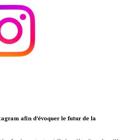
oût au prix de 199,99 euros. Avec moins de 1 500
ix centimes par élément souvent utilisé par les
ment tarifaire d’une boîte. La présence d’une
une partie du coût, sans effacer l’écart.
s 2 000 pièces, avant les modifications apportées
onserve néanmoins son ambiance, ses décors
complet. Les fans séduits par la construction,
préférer attendre une éventuelle promotion.
agram afin d’évoquer le futur de la