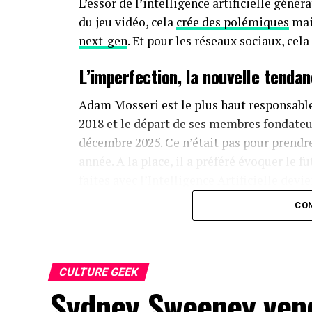
L’essor de l’intelligence artificielle génér
du jeu vidéo, cela
crée des polémiques
mai
next-gen
. Et pour les réseaux sociaux, ce
L’imperfection, la nouvelle tenda
Adam Mosseri est le plus haut responsable 
2018 et le départ de ses membres fondateu
décembre 2025. Ce n’était pas pour prendr
année. A la place, il a préféré évoquer le 
faites avec l’Intelligence Artificielle dev
social.
CON
Mosseri évoque le plus grand changement 
reproductible à l’infini.
» Selon lui, le cont
distinguer de celui produit par chacun de n
CULTURE GEEK
de plus en plus réel, plus vrai.
Sydney Sweeney vend