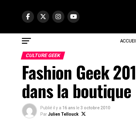
ACCUEI
CULTURE GEEK
Fashion Geek 20
dans la boutique
Publié il y a
16 ans
le
3 octobre 2010
Par
Julien Tellouck