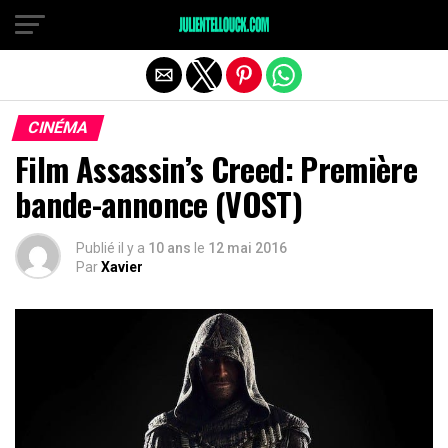
CINÉMA
Film Assassin’s Creed: Première
bande-annonce (VOST)
Publié il y a
10 ans
le
12 mai 2016
Par
Xavier