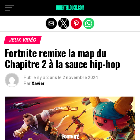
JEUX VIDÉO
Fortnite remixe la map du
Chapitre 2 à la sauce hip-hop
Publié il y a
2 ans
le
2 novembre 2024
Par
Xavier