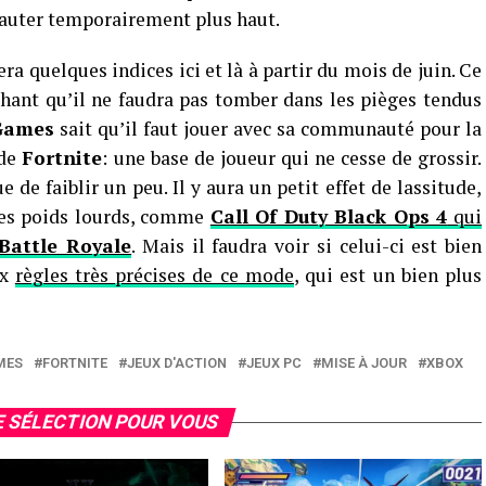
sauter temporairement plus haut.
era quelques indices ici et là à partir du mois de juin. Ce
achant qu’il ne faudra pas tomber dans les pièges tendus
Games
sait qu’il faut jouer avec sa communauté pour la
 de
Fortnite
: une base de joueur qui ne cesse de grossir.
 de faiblir un peu. Il y aura un petit effet de lassitude,
ues poids lourds, comme
Call Of Duty Black Ops 4
qui
Battle Royale
. Mais il faudra voir si celui-ci est bien
ux
règles très précises de ce mode
, qui est un bien plus
MES
FORTNITE
JEUX D'ACTION
JEUX PC
MISE À JOUR
XBOX
 SÉLECTION POUR VOUS