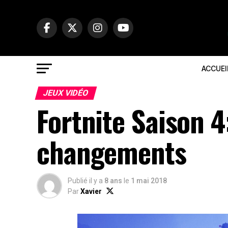
ACCUEI
JEUX VIDÉO
Fortnite Saison 4:
changements
Publié il y a
8 ans
le
1 mai 2018
Par
Xavier