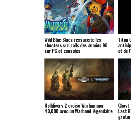
Wild Blue Skies ressuscite les
Titan 
shooters sur rails des années 90
anticip
sur PC et consoles
et de l
Helldivers 2 croise Warhammer
Ghost 
40,000 avec un Warbond légendaire
Last R
gratui