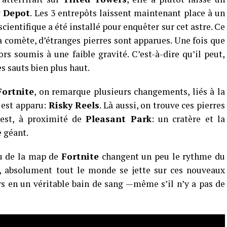
y Depot
. Les 3 entrepôts laissent maintenant place à un
ientifique a été installé pour enquêter sur cet astre. Ce
la comète, d’étranges pierres sont apparues. Une fois que
ors soumis à une faible gravité. C’est-à-dire qu’il peut,
s sauts bien plus haut.
Fortnite
, on remarque plusieurs changements, liés à la
 est apparu:
Risky Reels
. Là aussi, on trouve ces pierres
est, à proximité de
Pleasant Park
: un cratère et la
e géant.
au de la map de
Fortnite
changent un peu le rythme du
es, absolument tout le monde se jette sur ces nouveaux
ors en un véritable bain de sang —même s’il n’y a pas de