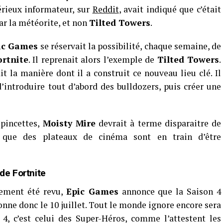
térieux informateur, sur
Reddit
, avait indiqué que c’était
ar la météorite, et non
Tilted Towers
.
ic Games
se réservait la possibilité, chaque semaine, de
ortnite
. Il reprenait alors l’exemple de
Tilted Towers
.
t la manière dont il a construit ce nouveau lieu clé. Il
d’introduire tout d’abord des bulldozers, puis créer une
 pincettes,
Moisty Mire
devrait à terme disparaitre de
 que des plateaux de cinéma sont en train d’être
 de Fortnite
rement été revu,
Epic Games
annonce que la Saison 4
onne donc le 10 juillet. Tout le monde ignore encore sera
 4, c’est celui des Super-Héros, comme l’attestent les