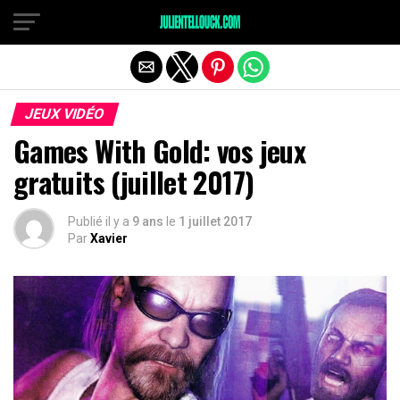
JEUX VIDÉO
Games With Gold: vos jeux
gratuits (juillet 2017)
Publié il y a
9 ans
le
1 juillet 2017
Par
Xavier