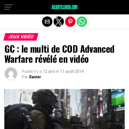
JEUX VIDÉO
GC : le multi de COD Advanced
Warfare révélé en vidéo
Publié il y a
12 ans
le
11 août 2014
Par
Xavier