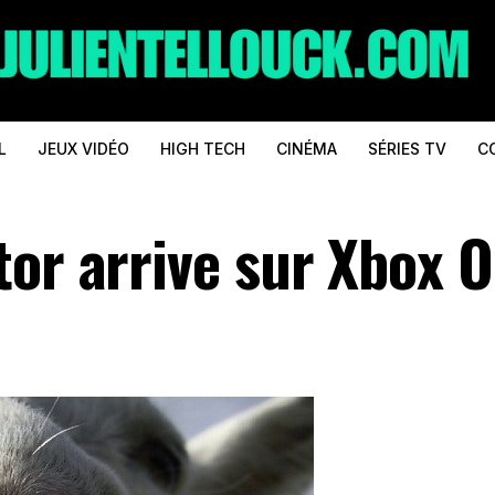
L
JEUX VIDÉO
HIGH TECH
CINÉMA
SÉRIES TV
C
tor arrive sur Xbox 