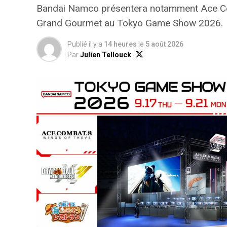
Bandai Namco présentera notamment Ace Com
Grand Gourmet au Tokyo Game Show 2026.
Publié il y a
14 heures
le
5 août 2026
Par
Julien Tellouck