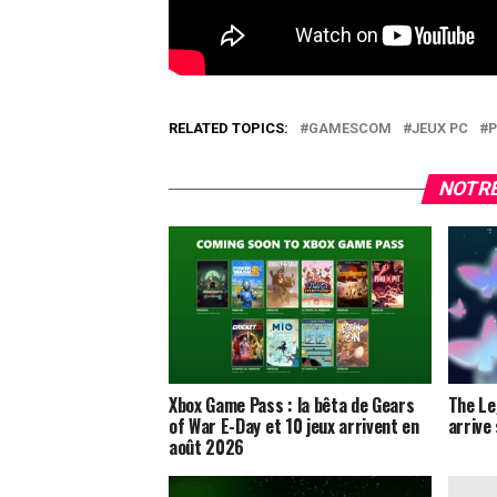
RELATED TOPICS:
GAMESCOM
JEUX PC
P
NOTRE
Xbox Game Pass : la bêta de Gears
The Le
of War E-Day et 10 jeux arrivent en
arrive
août 2026