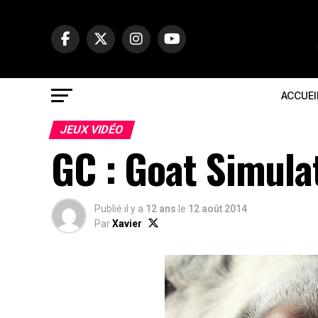
ACCUEI
JEUX VIDÉO
GC : Goat Simula
Publié il y a
12 ans
le
12 août 2014
Par
Xavier