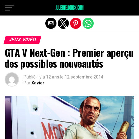
JEUX VIDÉO
GTA V Next-Gen : Premier aperçu
des possibles nouveautés
Publié il y a
12 ans
le
12 septembre 2014
Par
Xavier