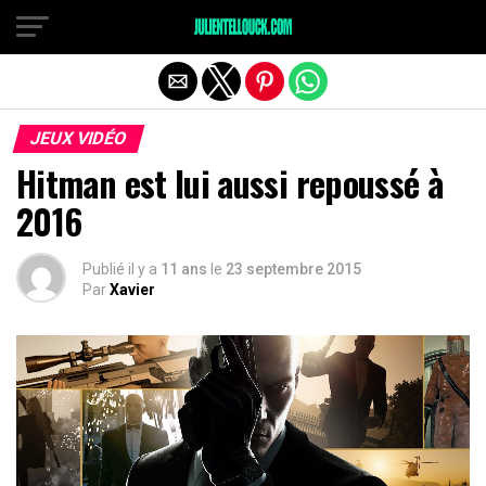
JEUX VIDÉO
Hitman est lui aussi repoussé à
2016
Publié il y a
11 ans
le
23 septembre 2015
Par
Xavier