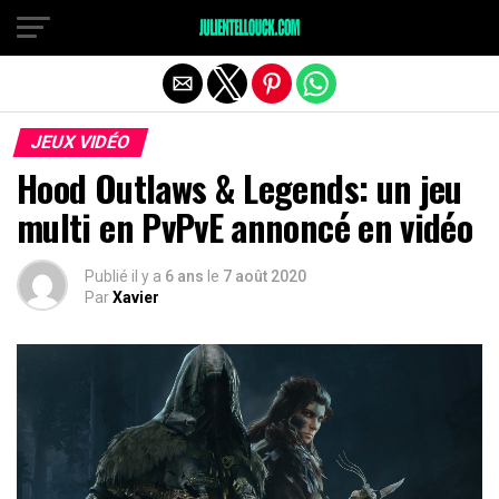
JEUX VIDÉO
Hood Outlaws & Legends: un jeu
multi en PvPvE annoncé en vidéo
Publié il y a
6 ans
le
7 août 2020
Par
Xavier