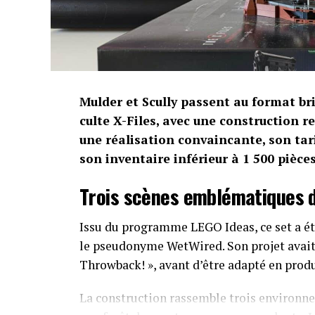
Mulder et Scully passent au format b
culte X-Files, avec une construction r
une réalisation convaincante, son tar
son inventaire inférieur à 1 500 pièces
Trois scènes emblématiques d
Issu du programme LEGO Ideas, ce set a été
le pseudonyme WetWired. Son projet avait 
Throwback! », avant d’être adapté en pro
La construction rassemble trois environne