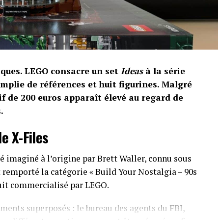
riques. LEGO consacre un set
Ideas
à la série
emplie de références et huit figurines. Malgré
if de 200 euros apparaît élevé au regard de
.
e X-Files
 imaginé à l’origine par Brett Waller, connu sous
remporté la catégorie « Build Your Nostalgia – 90s
duit commercialisé par LEGO.
ments superposés : le bureau des agents du FBI,