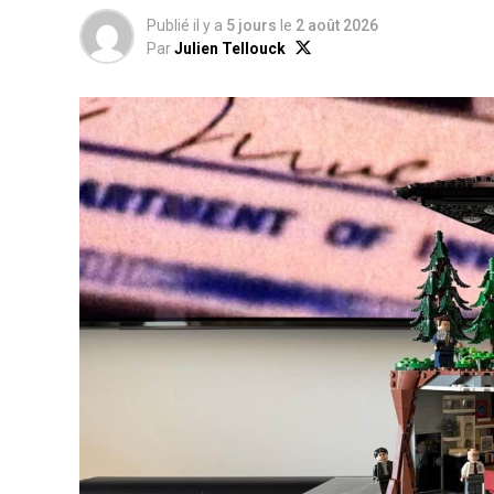
Publié il y a
5 jours
le
2 août 2026
Par
Julien Tellouck