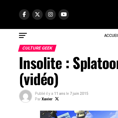
ACCUEI
CULTURE GEEK
Insolite : Splato
(vidéo)
Publié il y a
11 ans
le
7 juin 2015
Par
Xavier