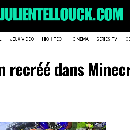
L
JEUX VIDÉO
HIGH TECH
CINÉMA
SÉRIES TV
C
on recréé dans Minec