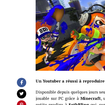
Un Youtuber a réussi à reproduir
Disponible depuis quelques jours seu
jouable sur PC grâce à
Minecraft
, 
petite prodige à
SethBling
qui, su