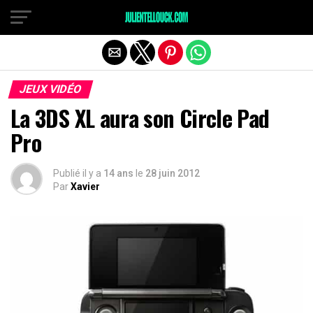
JEUX VIDÉO
La 3DS XL aura son Circle Pad
Pro
Publié il y a
14 ans
le
28 juin 2012
Par
Xavier