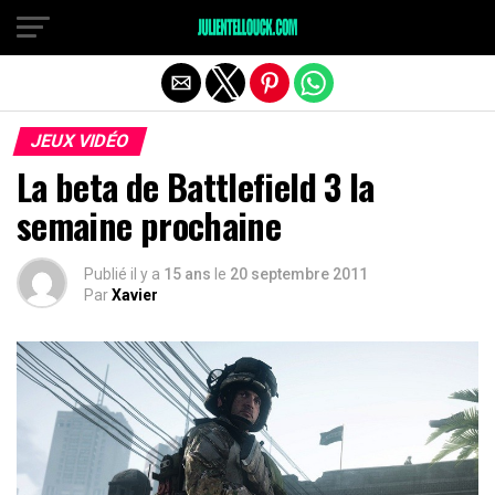
JEUX VIDÉO
La beta de Battlefield 3 la
semaine prochaine
Publié il y a
15 ans
le
20 septembre 2011
Par
Xavier