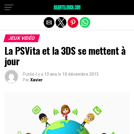
JEUX VIDÉO
La PSVita et la 3DS se mettent à
jour
Publié il y a
13 ans
le
10 décembre 2013
Par
Xavier