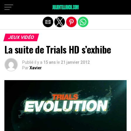
JEUX VIDÉO
La suite de Trials HD s’exhibe
Publié il y a
15 ans
le
21 janvier 2012
Par
Xavier