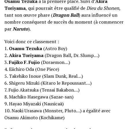
Osamu Tezuka
à la première place. Suivi d’
Akira
Toriyama
, qui pourrait être qualifié de
Dieu du Shonen
,
tant son œuvre phare (
Dragon Bal
l
) aura influencé un
nombre conséquent de succès du moment (à commencer
par
Naruto
).
Voici donc ce classement :
1.
Osamu Tezuka
(Astro Boy)
2.
Akira Toriyama
(Dragon Ball, Dr. Slump…)
3.
Fujiko F. Fujio
(Doraemon…)
4. Eiichiro Oda (One Piece)
5. Takehiko Inoue (Slam Dunk, Real…)
6. Shigeru Mizuki (Kitaro le Repoussant…)
7. Fujio Akatsuka (Tensai Bakabon…)
8. Machiko Hasegawa (Sazae-san)
9. Hayao Miyazaki (Nausicaä)
10. Naoki Urasawa (Monster, Pluto…) a égalité avec
Osamu Akimoto (Kochikame)