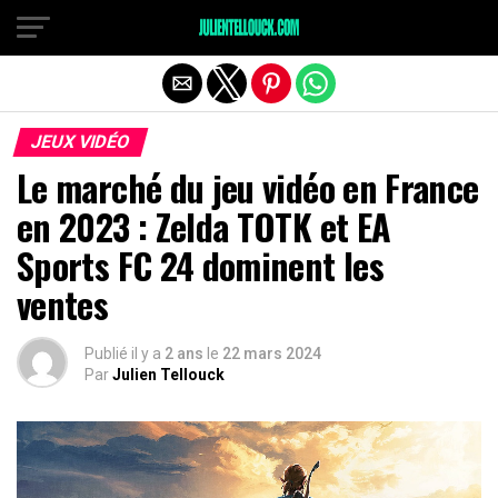
JEUX VIDÉO
Le marché du jeu vidéo en France
en 2023 : Zelda TOTK et EA
Sports FC 24 dominent les
ventes
Publié il y a
2 ans
le
22 mars 2024
Par
Julien Tellouck