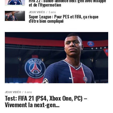
FIFA 22 : bande-annonce next-gen avec Mbappé
et de l’Hypermotion
JEUX VIDÉO
5 ans
Super League : Pour PES et FIFA, ça risque
d’être bien compliqué
JEUX VIDÉO
6 ans
Test: FIFA 21 (PS4, Xbox One, PC) –
Vivement la next-gen…