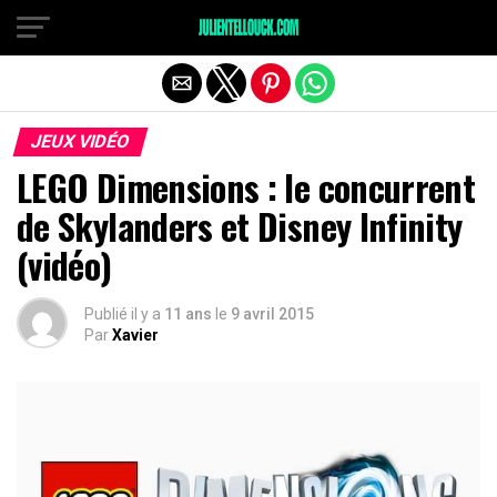
JEUX VIDÉO
LEGO Dimensions : le concurrent
de Skylanders et Disney Infinity
(vidéo)
Publié il y a
11 ans
le
9 avril 2015
Par
Xavier