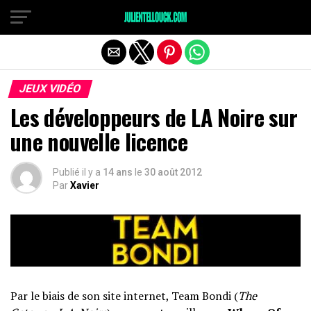
JEUX VIDÉO
Les développeurs de LA Noire sur
une nouvelle licence
Publié il y a
14 ans
le
30 août 2012
Par
Xavier
Par le biais de son site internet, Team Bondi (
The