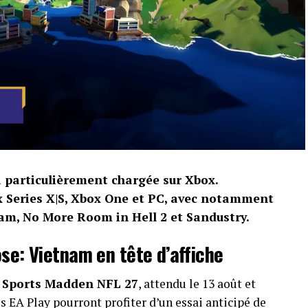
rtisanat. Les joueurs peuvent désormais remplacer
selon les règles de l’objet, relancer les valeurs
s qui n’ont pas atteint leur maximum ou encore
pement est amélioré. Le système doit permettre
t la progression, sans faire disparaître l’intérêt
au, il devient possible d’investir davantage de
sultats.
 également revus
a particulièrement chargée sur Xbox.
x Series X|S, Xbox One et PC, avec notamment
placement de base du personnage et améliore
am, No More Room in Hell 2 et Sandustry.
our les objets épiques et les reliques. Les
se: Vietnam en tête d’affiche
de certains ennemis d’élite ont aussi été ajustées.
 Sports Madden NFL 27
, attendu le 13 août et
s Doom et Lifesteal, introduit l’Execution avec la
 EA Play pourront profiter d’un essai anticipé de
ités de réserver de la vie plutôt que de l’énergie.