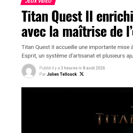
JEUX VIDÉO
Titan Quest II enrich
avec la maîtrise de l’
Titan Quest II accueille une importante mise à 
Esprit, un système d’artisanat et plusieurs aj
Publié il y a
3 heures
le
8 août 2026
Par
Julien Tellouck