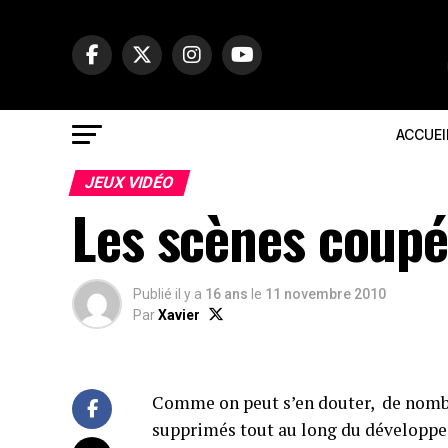
ACCUEI
JEUX VIDÉO
Les scènes coupé
Publié il y a
16 ans
le
11 novembre 2010
Par
Xavier
Comme on peut s’en douter, de nomb
supprimés tout au long du développe