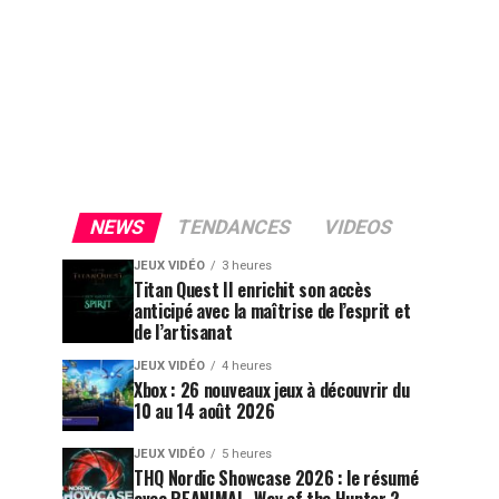
NEWS
TENDANCES
VIDEOS
JEUX VIDÉO
3 heures
Titan Quest II enrichit son accès
anticipé avec la maîtrise de l’esprit et
de l’artisanat
JEUX VIDÉO
4 heures
Xbox : 26 nouveaux jeux à découvrir du
10 au 14 août 2026
JEUX VIDÉO
5 heures
THQ Nordic Showcase 2026 : le résumé