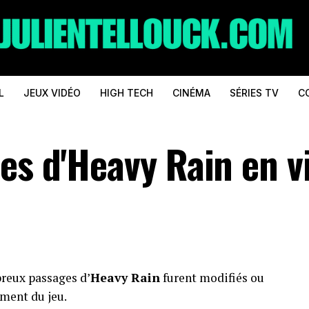
L
JEUX VIDÉO
HIGH TECH
CINÉMA
SÉRIES TV
C
es d'Heavy Rain en v
reux passages d’
Heavy Rain
furent modifiés ou
ment du jeu.