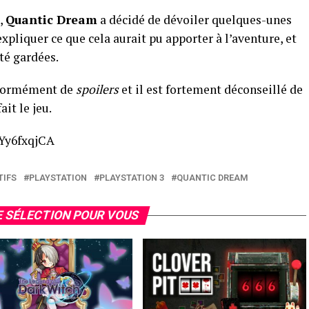
u,
Quantic Dream
a décidé de dévoiler quelques-unes
expliquer ce que cela aurait pu apporter à l’aventure, et
té gardées.
 énormément de
spoilers
et il est fortement déconseillé de
ait le jeu.
Yy6fxqjCA
TIFS
PLAYSTATION
PLAYSTATION 3
QUANTIC DREAM
 SÉLECTION POUR VOUS