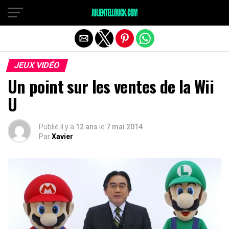
JEUX VIDÉO
Un point sur les ventes de la Wii
U
Publié il y a
12 ans
le
7 mai 2014
Par
Xavier